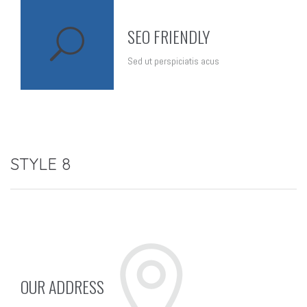
SEO FRIENDLY
Sed ut perspiciatis acus
STYLE 8
OUR ADDRESS