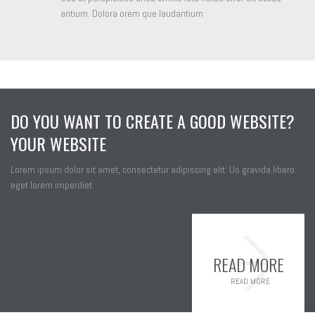
antium. Dolora orem que laudantium
DO YOU WANT TO CREATE A GOOD WEBSITE?
YOUR WEBSITE
Lorem ipsum dolor sit amet, consectetur adipiscing elit. Us gravida libero
eget lorem imperdiet
READ MORE
READ MORE