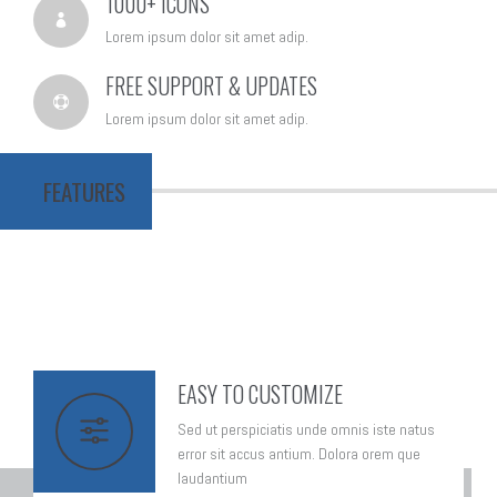
1000+ ICONS
Lorem ipsum dolor sit amet adip.
FREE SUPPORT & UPDATES
Lorem ipsum dolor sit amet adip.
FEATURES
EASY TO CUSTOMIZE
Sed ut perspiciatis unde omnis iste natus
error sit accus antium. Dolora orem que
laudantium