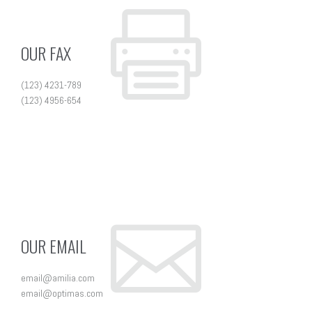
OUR FAX
(123) 4231-789
(123) 4956-654
OUR EMAIL
email@amilia.com
email@optimas.com