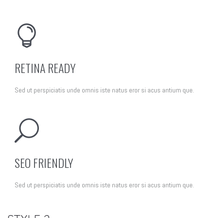
RETINA READY
Sed ut perspiciatis unde omnis iste natus eror si acus antium que.
SEO FRIENDLY
Sed ut perspiciatis unde omnis iste natus eror si acus antium que.