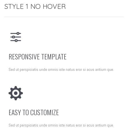
STYLE 1 NO HOVER
RESPONSIVE TEMPLATE
Sed ut perspiciatis unde omnis iste natus eror si acus antium que.
EASY TO CUSTOMIZE
Sed ut perspiciatis unde omnis iste natus eror si acus antium que.